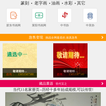
篆刻
老字画
油画
水彩
其它
•
•
•
•
胶东书画网
莱阳书画网
中书协
中美协
急售变现
挑战全网最底价,保真急售
敬请期待…
敬请期待…
咨询：
15053587580
咨询：
15053587580
藏品重器
世代宝之
当代11名家册页--历经十多年始成规模,可以传世!