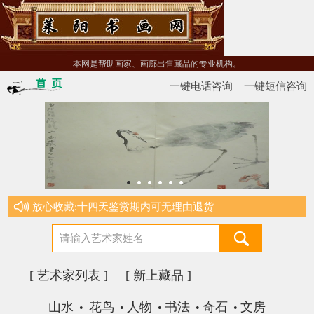
本网是帮助画家、画廊出售藏品的专业机构。
一键电话咨询
一键短信咨询
放心收藏:十四天鉴赏期内可无理由退货
[ 艺术家列表 ]
[ 新上藏品 ]
山水
花鸟
人物
书法
奇石
文房
•
•
•
•
•