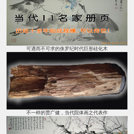
可遇而不可求的侏罗纪时代巨形硅化木
不一样的贾广健，当代院体画之代表作