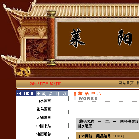
|
网站首页
126年8月7日 星期五
山水国画
花鸟国画
人物国画
藏品名称：一、二、三、四号净尾狼毫
中国书法
国水笔庄
油画雕刻
[ 本网统一藏品编号：1082 ]