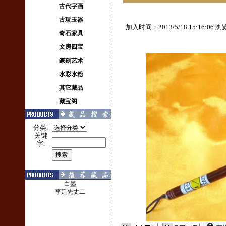
古代字画
古玩玉器
加入时间：2013/5/18 15:16:06
奇石家具
文房四宝
篆刻艺术
水彩水粉
其它藏品
藏宝阁
分类:
关键
字:
白墨
李廷先丈二