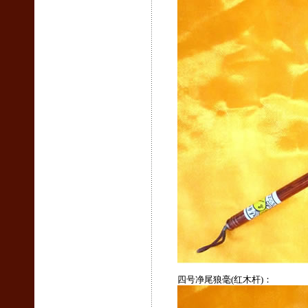
四号净尾狼毫(红木杆)：