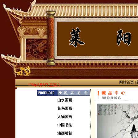
网站首页
|
126年8月8日 星期六
山水国画
花鸟国画
人物国画
中国书法
油画雕刻