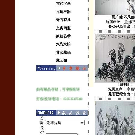
古代字画
古玩玉器
[贾广健 四尺整
奇石家具
所属画廊：
[墨缘
是否已经售出：
文房四宝
本网是帮助画家、画廊出售藏品
篆刻艺术
的专业机构。藏品大多来自画廊
画展留画，及画家本人委托代
水彩水粉
售。绝对保真。
其它藏品
14日鉴赏期内可无理由内退货，
藏宝阁
如有特殊原因还可申请延长。
[田明山]
如有藏品存疑，可举报投诉
所属画廊：
[字画
是否已经售出：
打假/投诉电话：15053587580
你也想在本网卖画？
分
类:
请加以下电话/微信洽
关
谈:15053587580
键