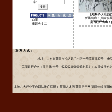
字:
[周殿平-天山姐
所属画廊：
[画家会
白墨
是否已经售出：
李廷先丈二
联 系 方 式 :
地址：山东省莱阳市鸿达龙门小区一号院商业37号 电话：13156953
工商银行户名：汉洪元 卡号：6222021606004584531 ； 农业银行户名：汉洪元
本地九大行业平台网站推广联盟：
莱阳人才网
莱阳房产网
莱阳热线
莱阳