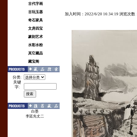
古代字画
古玩玉器
加入时间：2022/6/20 16:34:19 浏览次数
奇石家具
文房四宝
篆刻艺术
水彩水粉
其它藏品
藏宝阁
分类:
关键
字:
白墨
李廷先丈二