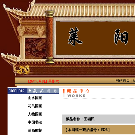
|
网站首页
126年8月8日 星期六
山水国画
花鸟国画
人物国画
藏品名称：王辅民
中国书法
[ 本网统一藏品编号：1526 ]
油画雕刻