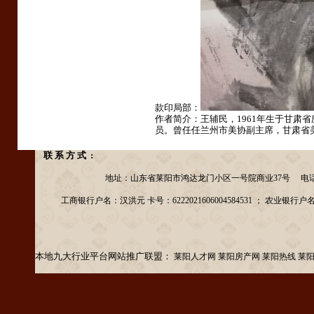
款印局部：
作者简介：王辅民，1961年生于甘
员。曾任任兰州市美协副主席，甘肃省
联 系 方 式 :
地址：山东省莱阳市鸿达龙门小区一号院商业37号 电话：13156953
工商银行户名：汉洪元 卡号：6222021606004584531 ； 农业银行户名：汉洪元
本地九大行业平台网站推广联盟：
莱阳人才网
莱阳房产网
莱阳热线
莱