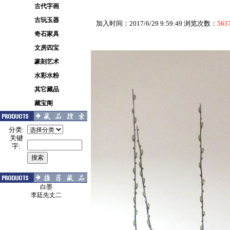
古代字画
古玩玉器
加入时间：2017/6/29 9:59:49 浏览次数：
563
奇石家具
文房四宝
篆刻艺术
水彩水粉
其它藏品
藏宝阁
分类:
关键
字:
白墨
李廷先丈二