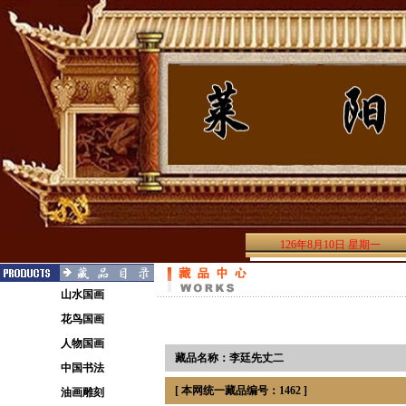
126年8月10日 星期一
山水国画
花鸟国画
人物国画
藏品名称：李廷先丈二
中国书法
[ 本网统一藏品编号：1462 ]
油画雕刻