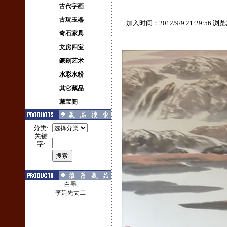
古代字画
古玩玉器
加入时间：2012/9/9 21:29:56 
奇石家具
文房四宝
篆刻艺术
水彩水粉
其它藏品
藏宝阁
分类:
关键
字:
白墨
李廷先丈二