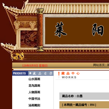
|
网站首页
126年8月9日 星期日
山水国画
花鸟国画
人物国画
藏品名称：白墨
中国书法
[ 本网统一藏品编号：894 ]
油画雕刻