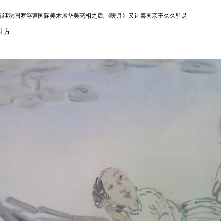
昕继法国罗浮宫国际美术展华美亮相之后,《暖月》又让泰国亲王久久驻足
斗方