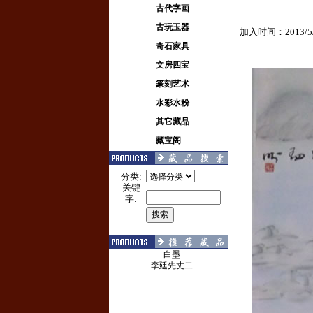
古代字画
古玩玉器
加入时间：2013/5/
奇石家具
文房四宝
篆刻艺术
水彩水粉
其它藏品
藏宝阁
分类:
关键
字:
白墨
李廷先丈二