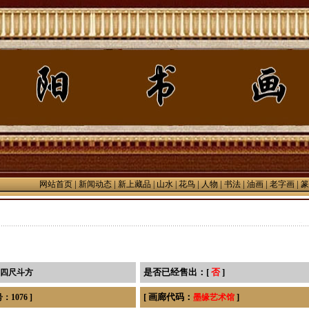
|
|
|
|
|
|
|
网站首页
新闻动态
新上藏品
| 山水 |
花鸟
人物
书法
油画
老字画
篆
是否已经售出：[
否
]
 四尺斗方
[ 画廊代码：
]
1076 ]
墨缘艺术馆