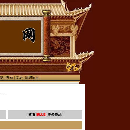
|
|
刻
奇石
文房
|
请您留言 |
[ 查看
陈孟昕
更多作品 ]