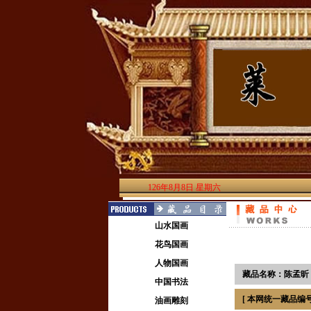
126年8月8日 星期六
山水国画
花鸟国画
人物国画
藏品名称：陈孟昕
中国书法
[ 本网统一藏品编号：
油画雕刻