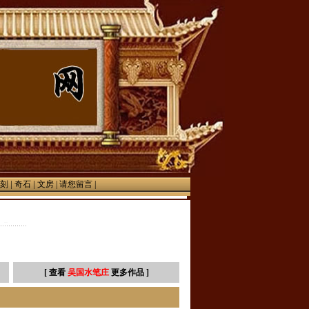
|
|
刻
奇石
文房
|
请您留言 |
[ 查看
吴国水笔庄
更多作品 ]