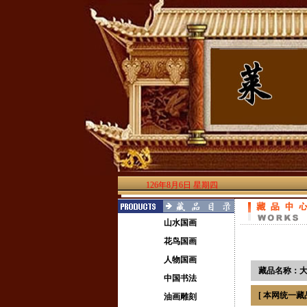
126年8月6日 星期四
山水国画
花鸟国画
人物国画
藏品名称：大
中国书法
[ 本网统一藏品
油画雕刻