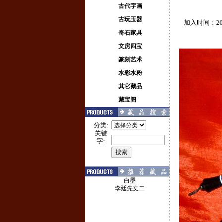
古代字画
古玩玉器
加入时间：2012
奇石家具
文房四宝
篆刻艺术
水彩水粉
其它藏品
藏宝阁
分类:
关键
字:
白墨
李廷先丈二