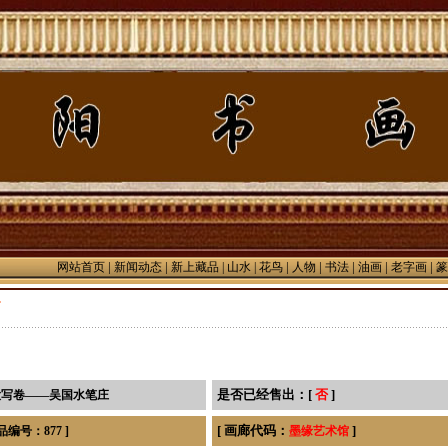
|
|
|
|
|
|
|
网站首页
新闻动态
新上藏品
| 山水 |
花鸟
人物
书法
油画
老字画
篆
是否已经售出：[
否
]
写卷——吴国水笔庄
[ 画廊代码：
]
编号：877 ]
墨缘艺术馆