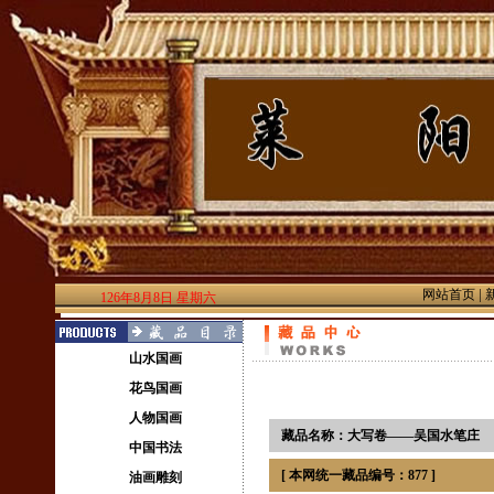
|
网站首页
126年8月8日 星期六
山水国画
花鸟国画
人物国画
藏品名称：大写卷——吴国水笔庄
中国书法
[ 本网统一藏品编号：877 ]
油画雕刻