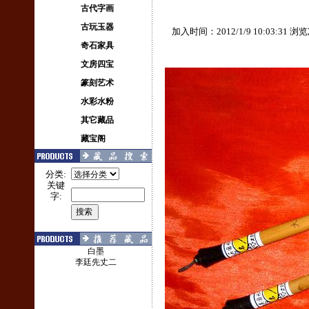
古代字画
古玩玉器
加入时间：2012/1/9 10:03:31 
奇石家具
文房四宝
篆刻艺术
水彩水粉
其它藏品
藏宝阁
分类:
关键
字:
白墨
李廷先丈二